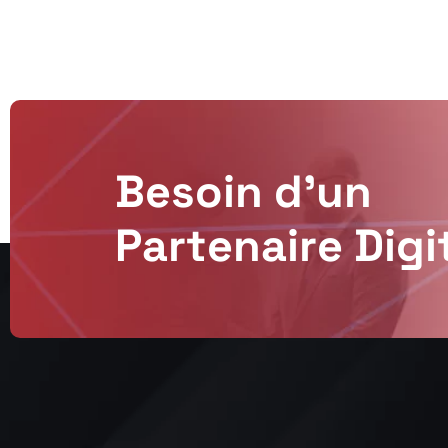
B
e
s
o
i
n
d
’
u
n
P
a
r
t
e
n
a
i
r
e
D
i
g
i