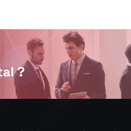
t
a
l
?