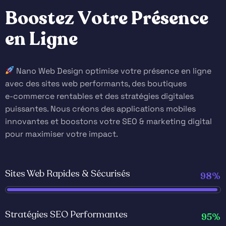
B
o
o
s
t
e
z
V
o
t
r
e
P
r
é
s
e
n
c
e
e
n
L
i
g
n
e
Nano Web Design optimise votre présence en ligne
avec des sites web performants, des boutiques
e-commerce rentables et des stratégies digitales
puissantes. Nous créons des applications mobiles
innovantes et boostons votre SEO & marketing digital
pour maximiser votre impact.
Sites Web Rapides & Sécurisés
98%
Stratégies SEO Performantes
95%