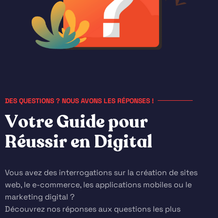
DES QUESTIONS ? NOUS AVONS LES RÉPONSES !
V
o
t
r
e
G
u
i
d
e
p
o
u
r
R
é
u
s
s
i
r
e
n
D
i
g
i
t
a
l
Vous avez des interrogations sur la création de sites
web, le e-commerce, les applications mobiles ou le
marketing digital ?
Découvrez nos réponses aux questions les plus