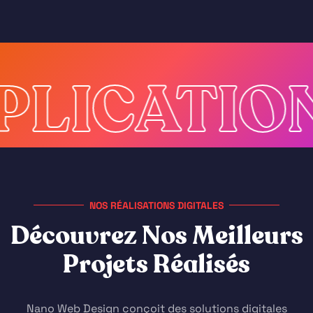
TIONS
MA
NOS RÉALISATIONS DIGITALES
D
é
c
o
u
v
r
e
z
N
o
s
M
e
i
l
l
e
u
r
s
P
r
o
j
e
t
s
R
é
a
l
i
s
é
s
Nano Web Design conçoit des solutions digitales