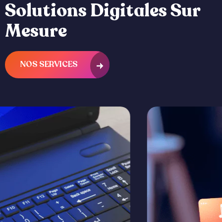
S
o
l
u
t
i
o
n
s
D
i
g
i
t
a
l
e
s
S
u
r
M
e
s
u
r
e
NOS SERVICES