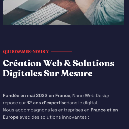
QUI SOMMES-NOUS ?
C
r
é
a
t
i
o
n
W
e
b
&
S
o
l
u
t
i
o
n
s
D
i
g
i
t
a
l
e
s
S
u
r
M
e
s
u
r
e
Fondée en mai 2022 en France
, Nano Web Design
repose sur
12 ans d'expertise
dans le digital.
Nous accompagnons les entreprises en
France et en
Europe
avec des solutions innovantes :