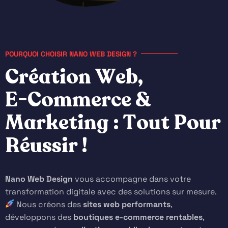
POURQUOI CHOISIR NANO WEB DESIGN ?
C
r
é
a
t
i
o
n
W
e
b
,
E
-
C
o
m
m
e
r
c
e
&
M
a
r
k
e
t
i
n
g
:
T
o
u
t
P
o
u
r
R
é
u
s
s
i
r
!
Nano Web Design
vous accompagne dans votre
transformation digitale avec des solutions
sur mesure.
Nous créons des
sites web performants
,
développons des
boutiques e-commerce rentables
,